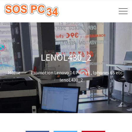
LENOL430_2
Home
Promotion Lenovo 14 Pouces , Iphones 6S etc..
lenoL430_2