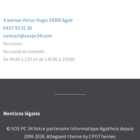
4 avenue Victor Hugo 34300 Agde
04 67 93 31 20
contact@sospc34.com
Horaires:
Du Lundi au Samedi :
De 9h30 à 12h et de 14h30 à 19h00
Mentions légales
© SOS PC 34 Votre partenaire Informatique Agathois depuis
2006 2026.
Allegiant
theme by CPOThemes.