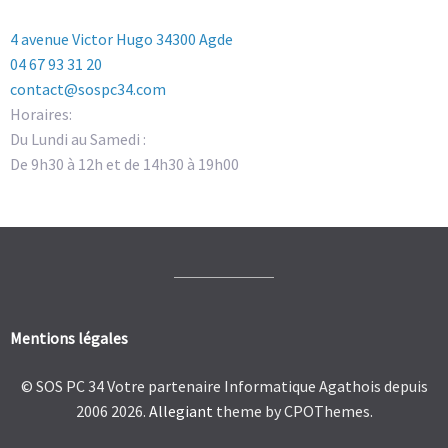
4 avenue Victor Hugo 34300 Agde
04 67 93 31 20
contact@sospc34.com
Horaires:
Du Lundi au Samedi :
De 9h30 à 12h et de 14h30 à 19h00
Mentions légales
© SOS PC 34 Votre partenaire Informatique Agathois depuis
2006 2026.
Allegiant
theme by CPOThemes.