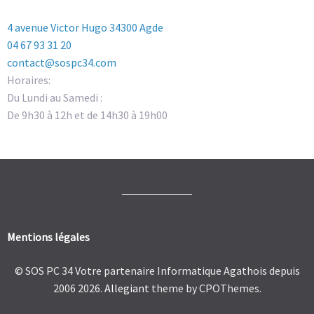
4 avenue Victor Hugo 34300 Agde
04 67 93 31 20
contact@sospc34.com
Horaires:
Du Lundi au Samedi :
De 9h30 à 12h et de 14h30 à 19h00
Mentions légales
© SOS PC 34 Votre partenaire Informatique Agathois depuis
2006 2026.
Allegiant
theme by CPOThemes.