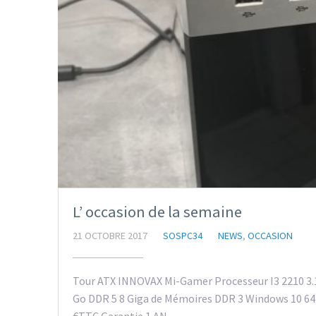
L’ occasion de la semaine
21 OCTOBRE 2017
SOSPC34
NEWS
,
OCCASION
Tour ATX INNOVAX Mi-Gamer Processeur I3 2210 3.1
Go DDR 5 8 Giga de Mémoires DDR 3 Windows 10 64 Bi