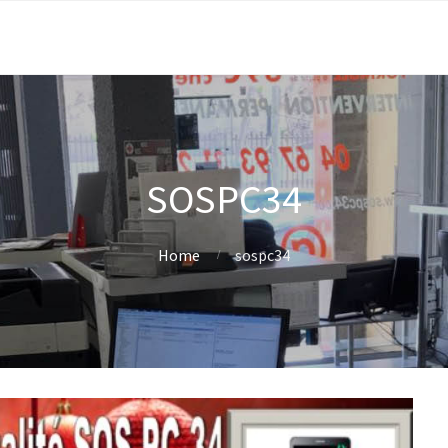
SOSPC34
Home
sospc34