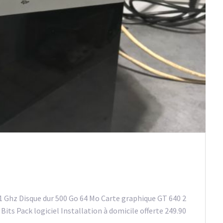
 Ghz Disque dur 500 Go 64 Mo Carte graphique GT 640 2
ts Pack logiciel Installation à domicile offerte 249.90