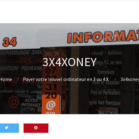
3X4XONEY
Home
Payer votre nouvel ordinateur en 3 ou 4 X
3x4xone