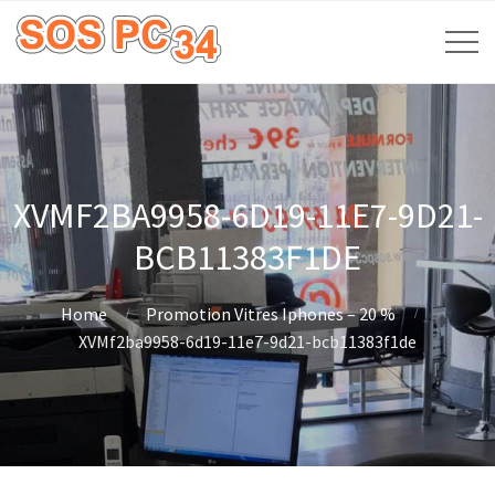
XVMF2BA9958-6D19-11E7-9D21-
BCB11383F1DE
Home
Promotion Vitres Iphones – 20 %
XVMf2ba9958-6d19-11e7-9d21-bcb11383f1de