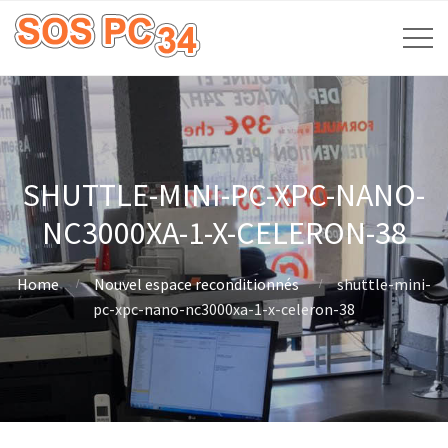
SHUTTLE-MINI-PC-XPC-NANO-
NC3000XA-1-X-CELERON-38
Home
Nouvel espace reconditionnés
shuttle-mini-
pc-xpc-nano-nc3000xa-1-x-celeron-38